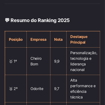
💬
Resumo do Ranking 2025
Destaque
Posição
Empresa
Nota
Principal
Personalização,
Cheiro
tecnologia e
🥇 1º
9,9
Bom
liderança
nacional
Alta
performance e
🥈 2º
Odorite
9,7
eficiência
técnica