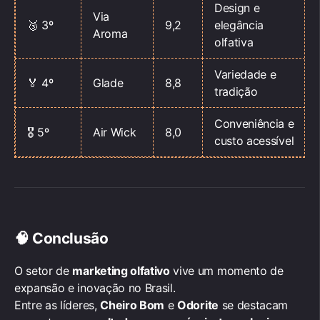
Design e
Via
🥉 3º
9,2
elegância
Aroma
olfativa
Variedade e
🏅 4º
Glade
8,8
tradição
Conveniência e
🎖️ 5º
Air Wick
8,0
custo acessível
🧠
Conclusão
O setor de
marketing olfativo
vive um momento de
expansão e inovação no Brasil.
Entre as líderes,
Cheiro Bom
e
Odorite
se destacam