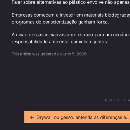
Falar sobre alternativas ao plástico envolve não apen
Empresas começam a investir em materiais biodegradáve
programas de conscientização ganham força.
A união dessas iniciativas abre espaço para um cenário
responsabilidade ambiental caminham juntos.
This article was updated on julho 5, 2026
READ OTHE
←
Drywall ou gesso: entenda as diferenças e escolha a melhor opção